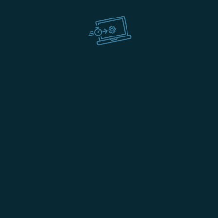
C
ent
+
18
in
rs,
113
tion
Roa
Hyd
BE