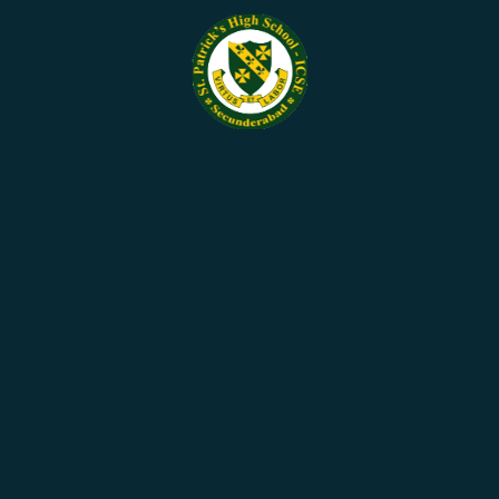
C
ent
+
18
in
rs,
113
tion
Roa
Hyd
BE