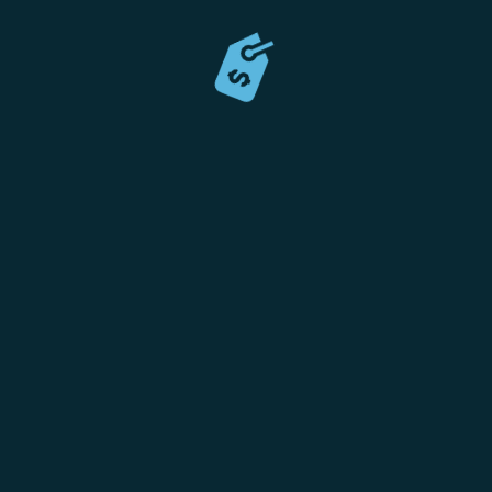
C
ent
+
18
in
rs,
113
tion
Roa
Hyd
BE