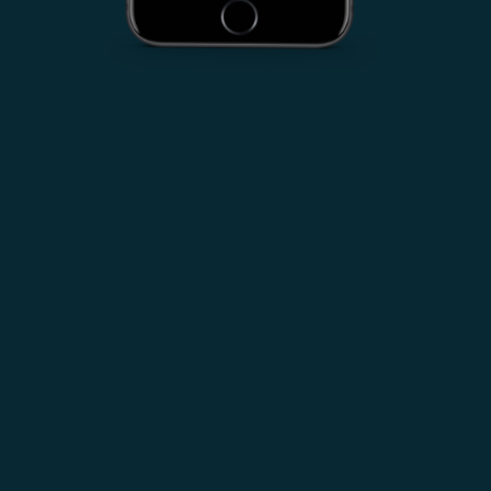
C
ent
+
18
in
rs,
113
tion
Roa
Hyd
BE