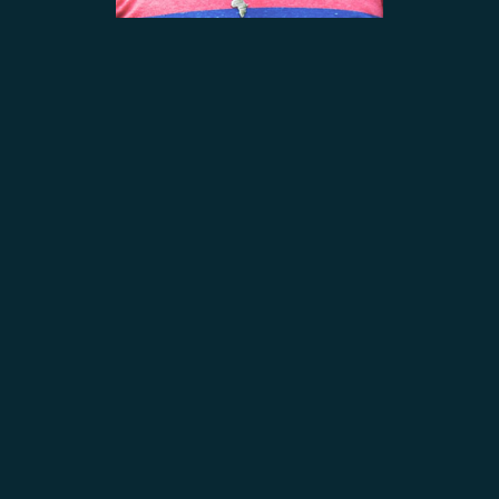
C
ent
+
18
in
rs,
113
tion
Roa
Hyd
BE