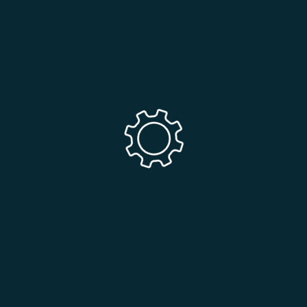
C
ent
+
18
in
rs,
113
tion
Roa
Hyd